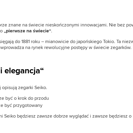
brze znane na świecie nieskończonymi innowacjami. Nie bez po
ko
„pierwsze na świecie“
.
 sięgają do 1881 roku – mianowicie do japońskiego Tokio. Ta nie
at wprowadza na rynek rewolucyjne postępy w świecie zegarków.
i elegancja“
j opisują zegarki Seiko.
e być o krok do przodu
e być przygotowany
mi Seiko będziesz zawsze dobrze wyglądać i zawsze będziesz o 