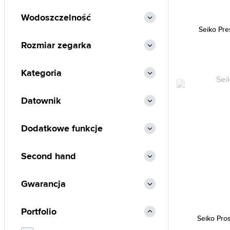
Elysee (1)
Wodoszczelność
Emily Westwood (130)
Seiko Pr
Emporio Armani (466)
Rozmiar zegarka
Esprit (340)
Festina (1386)
Kategoria
Fossil (899)
Datownik
Frederic Graff (155)
Furla (10)
Dodatkowe funkcje
Gant (250)
Guess (1811)
Second hand
Guess Collection (2)
Gwarancja
Hamilton (26)
Heinrichssohn (9)
Portfolio
Hugo Boss (656)
Seiko Pro