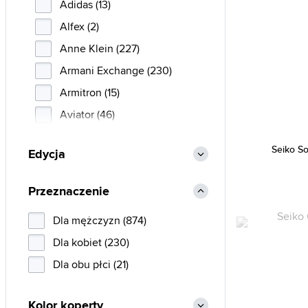
Adidas (13)
Alfex (2)
Anne Klein (227)
Armani Exchange (230)
Armitron (15)
Aviator (46)
Bauhaus (36)
Seiko S
Edycja
Bentime (1)
Bering (270)
Przeznaczenie
Boccia Titanium (442)
Dla mężczyzn (874)
Breil (1)
Dla kobiet (230)
Bulova (134)
Dla obu płci (21)
Burberry (3)
Calvin Klein (238)
Kolor koperty