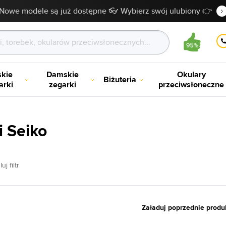
Nowe modele są już dostępne 👓 Wybierz swój ulubiony 👉
kie
Damskie
Okulary
Biżuteria
arki
zegarki
przeciwsłoneczne
i Seiko
uj filtr
Załaduj poprzednie produ