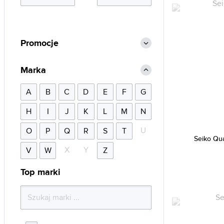
Promocje
Marka
A
B
C
D
E
F
G
H
I
J
K
L
M
N
U
O
P
Q
R
S
T
Seiko Qu
X
Y
V
W
Z
Top marki