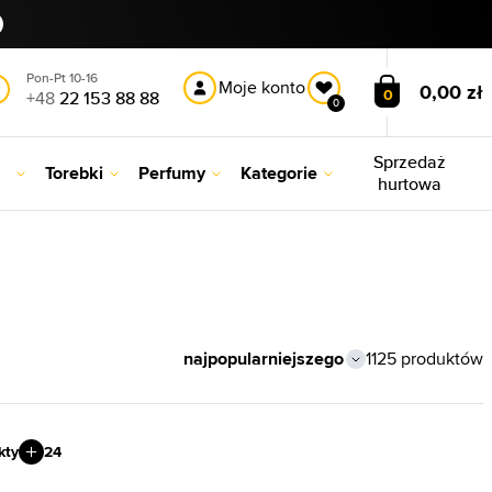
Pon-Pt 10-16
Moje konto
0,00 zł
0
+48
22 153 88 88
0
Sprzedaż
Torebki
Perfumy
Kategorie
hurtowa
1125 produktów
kty
24