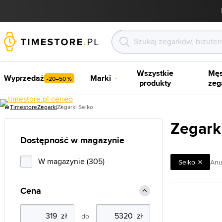
Wszystkie
Męs
Wyprzedaż
Marki
-20–50 %
produkty
zeg
Timestore
Zegarki
Zegarki Seiko
Zegark
Dostępność w magazynie
W magazynie (305)
Seiko
Anul
Cena
do