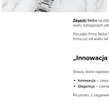
Paul Hewitt (65)
Paul McNeal (63)
Philip Watch (5)
Zegarki
Seiko
są do
Philipp Plein (16)
wielu kategoriach ja
Pierre Cardin (38)
Początki firmy Seiko
firma już od wielu l
Police (404)
Prim (4)
„Innowacja 
Pulsar (167)
Q&Q (18)
Roccobarocco (80)
Słowa, które najlepie
Roneberg (11)
Innowacja
– zawsz
Elegancja
– zawsz
Rosefield (206)
S.Oliver (91)
Po prostu, z zegarka
Scuderia Ferrari (24)