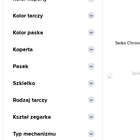
Cannibal (2)
Carlo Cantinaro (2)
Kolor tarczy
Casio (3436)
Kolor paska
Certina (80)
Christian Lacroix (54)
Seiko Chron
Koperta
CIGA Design (28)
Citizen (2086)
Pasek
Cluse (147)
Daniel Klein (625)
Szkiełko
Daniel Wellington (263)
Rodzaj tarczy
Danish Design (1)
Diesel (300)
Kształ zegarka
DKNY (130)
Dolce & Gabbana (1)
Typ mechanizmu