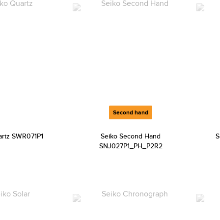
Second hand
artz SWR071P1
Seiko Second Hand
S
SNJ027P1_PH_P2R2