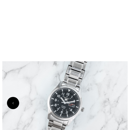
Lorus (536)
Luminox (214)
Lumir (114)
Marc by Marc Jacobs (2)
Marc Jacobs (15)
Marc Malone (96)
Maserati (203)
Michael Kors (1127)
MVMT (189)
Nautica (145)
Nine West (134)
Nixon (1)
Olivia Burton (84)
Orient (518)