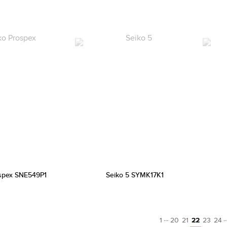
spex SNE549P1
Seiko 5 SYMK17K1
…
1
20
21
22
23
24