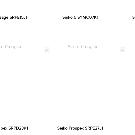
esage SRPE15J1
Seiko 5 SYMC07K1
S
spex SRPD23K1
Seiko Prospex SRPE27J1