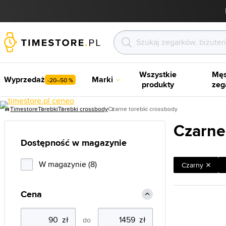
Wszystkie
Męs
Wyprzedaż
Marki
-20–50 %
produkty
zeg
Timestore
Torebki
Torebki crossbody
Czarne torebki crossbody
Czarne
Dostępność w magazynie
W magazynie (8)
Czarny
Cena
do