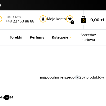
Pon-Pt 10-16
Moje konto
0,00 zł
0
+48
22 153 88 88
0
Sprzedaż
Torebki
Perfumy
Kategorie
hurtowa
257 produktów
kty
24