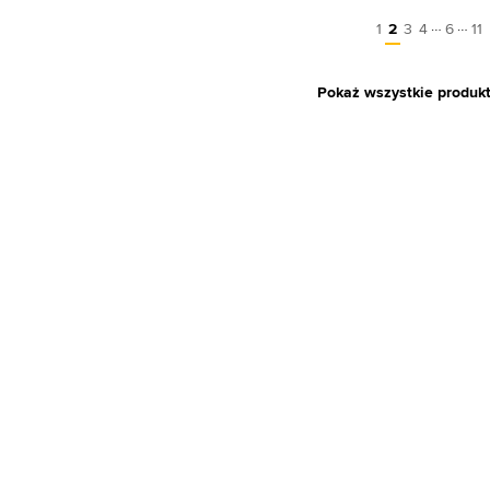
…
…
1
2
3
4
6
11
Pokaż wszystkie produk