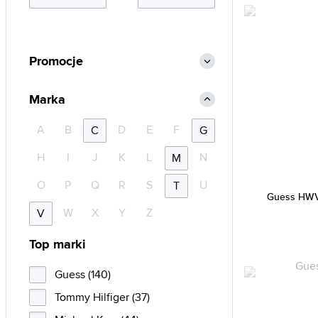
Promocje
Marka
A
B
D
E
F
C
G
H
I
J
K
L
N
M
O
P
Q
R
S
U
T
Guess HWV
W
X
Y
Z
V
Top marki
Guess (140)
Tommy Hilfiger (37)