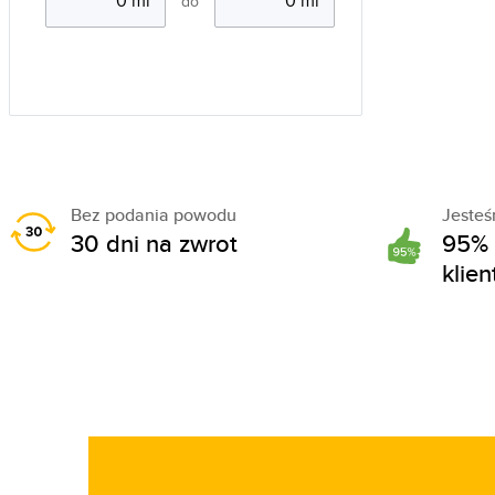
do
Bez podania powodu
Jeste
30 dni na zwrot
95% 
klie