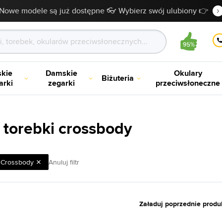
Nowe modele są już dostępne 👓 Wybierz swój ulubiony 👉
kie
Damskie
Okulary
Biżuteria
arki
zegarki
przeciwsłoneczne
 torebki crossbody
Crossbody
Anuluj filtr
Załaduj poprzednie produ