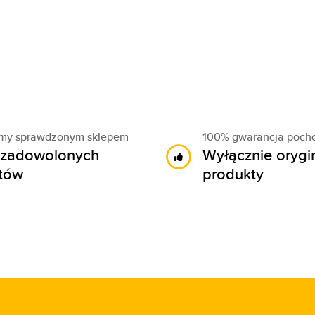
śmy sprawdzonym sklepem
100% gwarancja poch
zadowolonych
Wyłącznie orygi
ntów
produkty