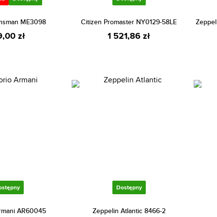
wnsman ME3098
Citizen Promaster NY0129-58LE
Zeppel
9,00 zł
1 521,86 zł
ostępny
Dostępny
rmani AR60045
Zeppelin Atlantic 8466-2