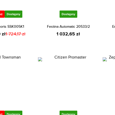
aż
Dostępny
Dostępny
ports SSK005K1
Festina Automatic 20533/2
E
 zł
1 724,17 zł
1 032,65 zł
aż
Dostępny
Dostępny