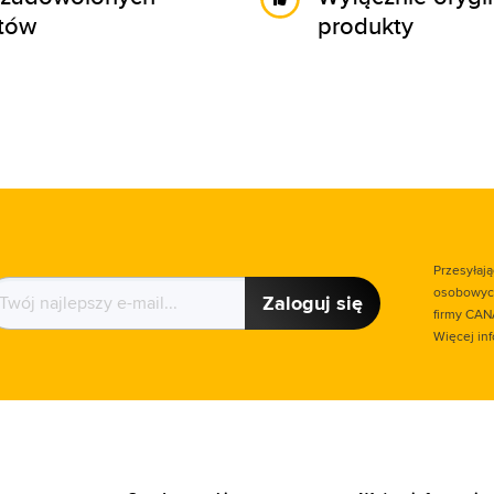
ntów
produkty
Przesyłaj
osobowych
Zaloguj się
firmy CAN
Więcej in