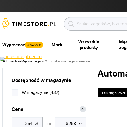
Wszystkie
Męs
Wyprzedaż
Marki
-20–50 %
produkty
zeg
Timestore
Męskie zegarki
Automatyczne zegarki męskie
Automa
Dostępność w magazynie
W magazynie (437)
Dla mężczyzn
Cena
do