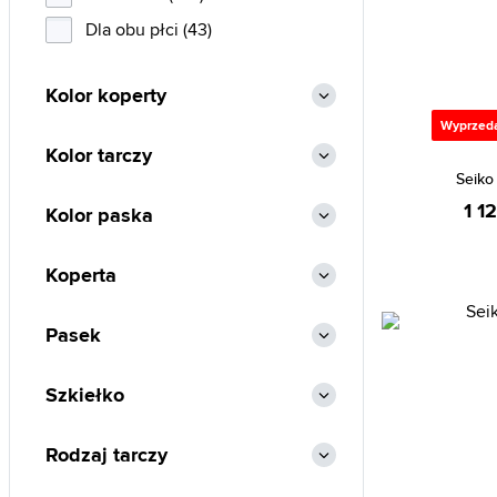
Daniel Klein (7)
Dla obu płci (43)
Daniel Wellington (3)
Kolor koperty
Emporio Armani (33)
Wyprzed
Festina (51)
Kolor tarczy
Fossil (68)
Seiko
Guess (11)
1 1
Kolor paska
Hamilton (17)
Koperta
Hugo Boss (9)
Ingersoll (22)
Pasek
Invicta (311)
Iron Annie (18)
Szkiełko
Jacques Lemans (5)
Junkers (2)
Rodzaj tarczy
Lacoste (4)