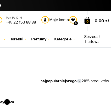
Pon-Pt 10-16
Moje konto
0,00 zł
0
+48
22 153 88 88
0
Sprzedaż
Torebki
Perfumy
Kategorie
hurtowa
2185 produktów
kty
24