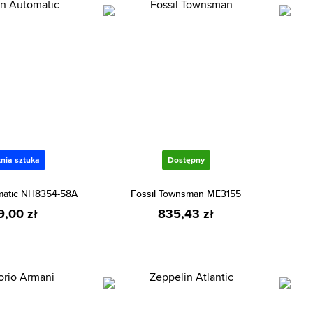
nia sztuka
Dostępny
omatic NH8354-58A
Fossil Townsman ME3155
9,00 zł
835,43 zł