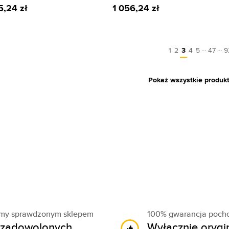
5,24 zł
1 056,24 zł
…
…
1
2
3
4
5
47
9
Pokaż wszystkie produk
śmy sprawdzonym sklepem
100% gwarancja poch
zadowolonych
Wyłącznie orygi