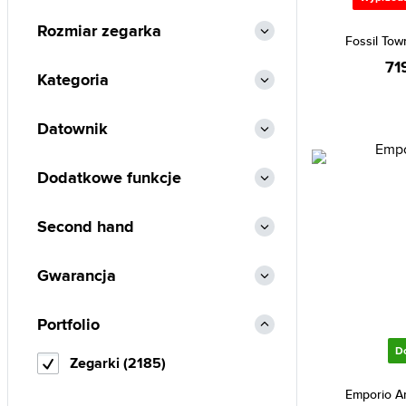
Swiss Military (2)
Rozmiar zegarka
Fossil To
Swiss Military by Chrono (4)
71
Kategoria
Timberland (10)
Timex (24)
Datownik
Tissot (71)
Tommy Hilfiger (25)
Dodatkowe funkcje
Victorinox (11)
Vostok Europe (64)
Second hand
Walter Bach (6)
Gwarancja
Zeppelin (125)
Portfolio
D
Zegarki (2185)
Emporio A