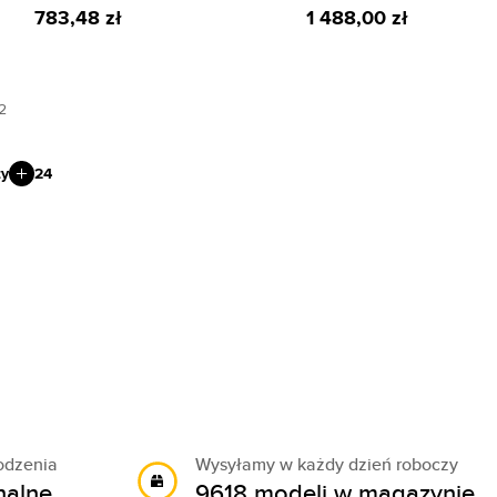
783,48 zł
1 488,00 zł
2
ty
24
odzenia
Wysyłamy w każdy dzień roboczy
nalne
9618 modeli w magazynie