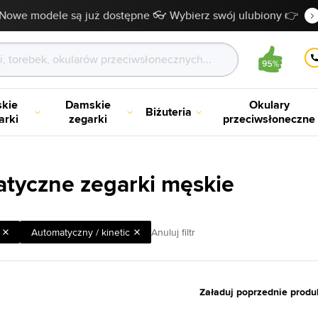
Nowe modele są już dostępne 👓 Wybierz swój ulubiony 👉
kie
Damskie
Okulary
Biżuteria
arki
zegarki
przeciwsłoneczne
tyczne zegarki męskie
Automatyczny / kinetic
Anuluj filtr
Załaduj poprzednie produ