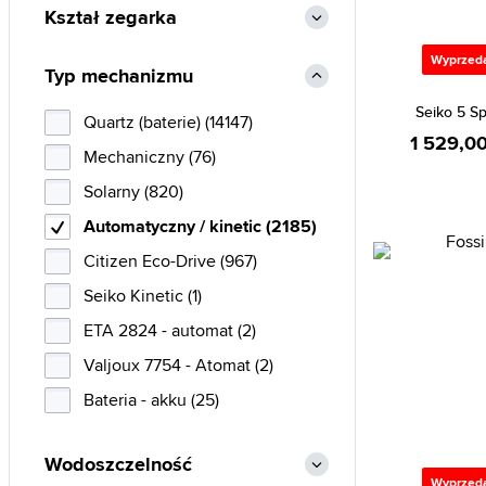
Kształ zegarka
Lorus (27)
Luminox (7)
Wyprzed
Typ mechanizmu
Marc Malone (1)
Seiko 5 S
Quartz (baterie) (14147)
Maserati (11)
1 529,00
Mechaniczny (76)
Orient (342)
Solarny (820)
Paul McNeal (7)
Automatyczny / kinetic (2185)
Philip Watch (1)
Citizen Eco-Drive (967)
Philipp Plein (2)
Seiko Kinetic (1)
Police (4)
ETA 2824 - automat (2)
Pulsar (5)
Valjoux 7754 - Atomat (2)
S.Oliver (3)
Bateria - akku (25)
Seiko (510)
Seiko 5 (1)
Wodoszczelność
Swatch (8)
Wyprzed