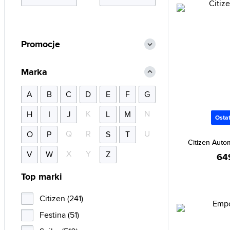
Promocje
Marka
A
B
C
D
E
F
G
K
N
H
I
J
L
M
Ostat
Q
R
U
O
P
S
T
Citizen Aut
X
Y
V
W
Z
64
Top marki
Citizen (241)
Festina (51)