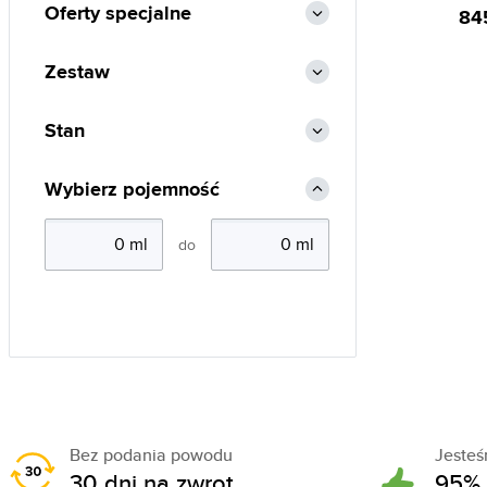
Oferty specjalne
84
Zestaw
Stan
Wybierz pojemność
do
Bez podania powodu
Jeste
30 dni na zwrot
95% 