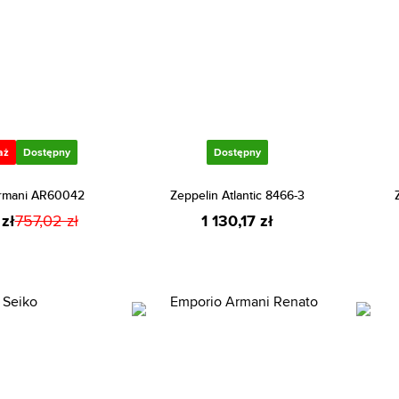
aż
Dostępny
Dostępny
rmani AR60042
Zeppelin Atlantic 8466-3
zł
757,02 zł
1 130,17 zł