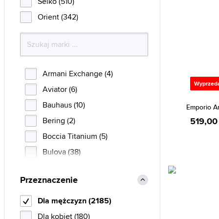
Seiko (510)
Orient (342)
Armani Exchange (4)
Wyprzed
Aviator (6)
Bauhaus (10)
Emporio A
Bering (2)
519,00 
Boccia Titanium (5)
Bulova (38)
Calvin Klein (5)
Przeznaczenie
Certina (14)
CIGA Design (28)
Dla mężczyzn (2185)
Citizen (241)
Dla kobiet (180)